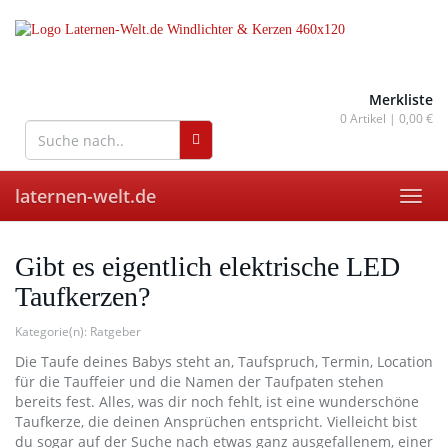
Skip
to
main
content
wohnaccessoires für drinnen
und draußen
Merkliste
0
Artikel |
0,00 €
laternen-welt.de
Toggl
navig
Gibt es eigentlich elektrische LED
Taufkerzen?
Kategorie(n):
Ratgeber
Die Taufe deines Babys steht an, Taufspruch, Termin, Location
für die Tauffeier und die Namen der Taufpaten stehen
bereits fest. Alles, was dir noch fehlt, ist eine wunderschöne
Taufkerze, die deinen Ansprüchen entspricht. Vielleicht bist
du sogar auf der Suche nach etwas ganz ausgefallenem, einer