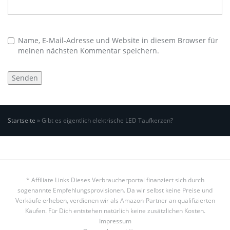
Name, E-Mail-Adresse und Website in diesem Browser für
meinen nächsten Kommentar speichern.
Startseite
»
Gibt es eigentlich elektrische LED Taufkerzen?
* Affiliate Links Dieses Verbraucherportal finanziert sich durch
sogenannte Empfehlungsprovisionen. Da wir selbst keine Preise und
Verkäufe erheben, verdienen wir als Amazon-Partner an qualifizierten
Käufen. Für Dich entstehen natürlich keine zusätzlichen Kosten.
Impressum