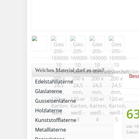
Welches Material darf es sein?
Bes
Edelstahllaterne
Glaslaterne
Gusseisenlaterne
63
Holzlaterne
Kunststofflaterne
inkl. 1
Metalllaterne
Zuletzt