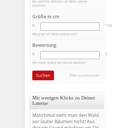
Aus welchem Material soll Deine Laterne
bestehen?
Größe in cm
0
120
Wie groß soll Deine Laterne sein?
Bewertung
0
5
Wie haben andere die Laterne bewertet?
Suchen
Filter zurücksetzen
Mit wenigen Klicks zu Deiner
Laterne
Manchmal sieht man den Wald
vor lauter Bäumen nicht! Aus
diesem Grund möchten wir Dir