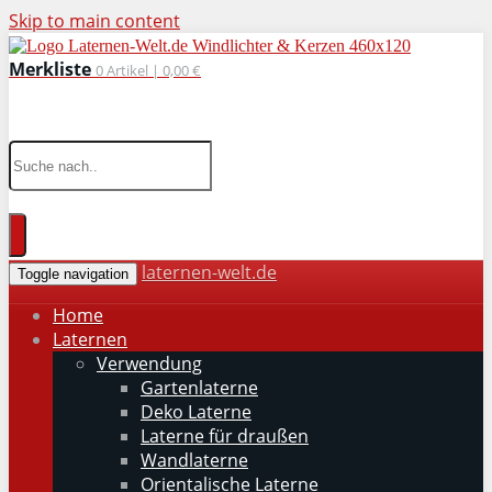
Skip to main content
Merkliste
0
Artikel |
0,00 €
wohnaccessoires für drinnen und draußen
laternen-welt.de
Toggle navigation
Home
Laternen
Verwendung
Gartenlaterne
Deko Laterne
Laterne für draußen
Wandlaterne
Orientalische Laterne