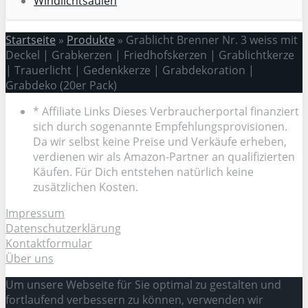
Windlichtsäulen
Startseite
»
Produkte
»
Grablicht Brenner Nr. 3 weiss mit
Deckel | Grabkerzen | Friedhofskerzen | Grablichtkerze
| Trauerlicht | Gedenkkerze | Grabdekoration |
Grabdeko (20er Pack)
* Affiliate Links Dieses Verbraucherportal finanziert
sich durch sogenannte Empfehlungsprovisionen.
Da wir selbst keine Preise und Verkäufe erheben,
verdienen wir als Amazon-Partner an qualifizierten
Käufen. Für Dich entstehen natürlich keine
zusätzlichen Kosten.
Impressum
Datenschutzerklärung
Kontaktformular
Über uns
Um unsere Webseite für Sie optimal zu gestalten und
fortlaufend verbessern zu können, verwenden wir