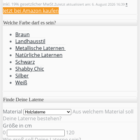
inkl. 19% gesetzlicher MwSt.
Zuletzt aktualisiert am: 6. August 2026 16:39
*
Jetzt bei Amazon kaufen
Welche Farbe darf es sein?
Braun
Landhausstil
Metallische Laternen
Natürliche Laternen
Schwarz
Shabby Chic
Silber
Weiß
Finde Deine Laterne
Material
Aus welchem Material soll
Deine Laterne bestehen?
Größe in cm
0
120
Wie groß soll Deine Laterne sein?