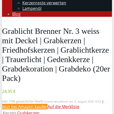
Kerzenreste verwerten
Lampenöl
Blog
Grablicht Brenner Nr. 3 weiss
mit Deckel | Grabkerzen |
Friedhofskerzen | Grablichtkerze
| Trauerlicht | Gedenkkerze |
Grabdekoration | Grabdeko (20er
Pack)
24,95 €
inkl. 19% gesetzlicher MwSt.
Zuletzt aktualisiert am: 6. August 2026 16:52
*
Jetzt bei Amazon kaufen
Auf die Merkliste
Kerzen
Grabkerzen