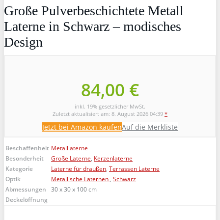
Große Pulverbeschichtete Metall
Laterne in Schwarz – modisches
Design
84,00 €
inkl. 19% gesetzlicher MwSt.
Zuletzt aktualisiert am: 8. August 2026 04:39
*
Jetzt bei Amazon kaufen
Auf die Merkliste
Beschaffenheit
Metalllaterne
Besonderheit
Große Laterne
,
Kerzenlaterne
Kategorie
Laterne für draußen
,
Terrassen Laterne
Optik
Metallische Laternen
,
Schwarz
Abmessungen
30 x 30 x 100 cm
Deckelöffnung