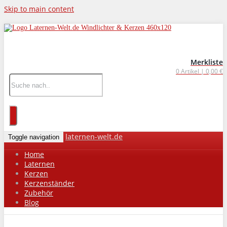
Skip to main content
wohnaccessoires für drinnen
und draußen
Merkliste
0
Artikel |
0,00 €
laternen-welt.de
Toggle navigation
Home
Laternen
Kerzen
Kerzenständer
Zubehör
Blog