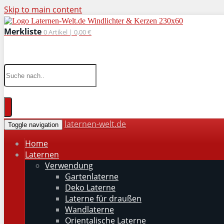
Skip to main content
Merkliste
0
Artikel |
0,00 €
wohnaccessoires für drinnen und draußen
laternen-welt.de
Toggle navigation
Home
Laternen
Verwendung
Gartenlaterne
Deko Laterne
Laterne für draußen
Wandlaterne
Orientalische Laterne