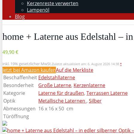
Kerzenreste verwerten
Lampenöl
Blog
home + Laterne aus Edelstahl – in
49,90 €
inkl. 19% gesetzlicher MwSt.
Zuletzt aktualisiert am: 6. August 2026 14:38
*
Jetzt bei Amazon kaufen
Auf die Merkliste
Beschaffenheit
Edelstahllaterne
Besonderheit
Große Laterne
,
Kerzenlaterne
Kategorie
Laterne für draußen
,
Terrassen Laterne
Optik
Metallische Laternen
,
Silber
Abmessungen
16 x 16 x 50 cm
Türöffnung