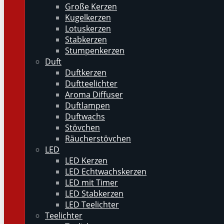
Große Kerzen
Kugelkerzen
Lotuskerzen
Stabkerzen
Stumpenkerzen
Duft
Duftkerzen
Duftteelichter
Aroma Diffuser
Duftlampen
Duftwachs
Stövchen
Räucherstövchen
LED
LED Kerzen
LED Echtwachskerzen
LED mit Timer
LED Stabkerzen
LED Teelichter
Teelichter