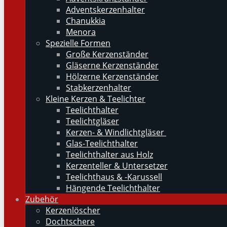
Adventskerzenhalter
Chanukkia
Menora
Spezielle Formen
Große Kerzenständer
Gläserne Kerzenständer
Hölzerne Kerzenständer
Stabkerzenhalter
Kleine Kerzen & Teelichter
Teelichthalter
Teelichtgläser
Kerzen- & Windlichtgläser
Glas-Teelichthalter
Teelichthalter aus Holz
Kerzenteller & Untersetzer
Teelichthaus & -Karussell
Hängende Teelichthalter
Zubehör
Kerzenlöscher
Dochtschere