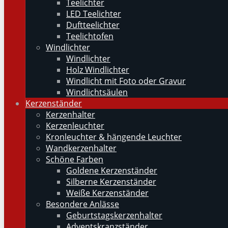
Teelichter
LED Teelichter
Duftteelichter
Teelichtofen
Windlichter
Windlichter
Holz Windlichter
Windlicht mit Foto oder Gravur
Windlichtsäulen
Kerzenständer
Kerzenhalter
Kerzenleuchter
Kronleuchter & hängende Leuchter
Wandkerzenhalter
Schöne Farben
Goldene Kerzenständer
Silberne Kerzenständer
Weiße Kerzenständer
Besondere Anlässe
Geburtstagskerzenhalter
Adventskranzständer