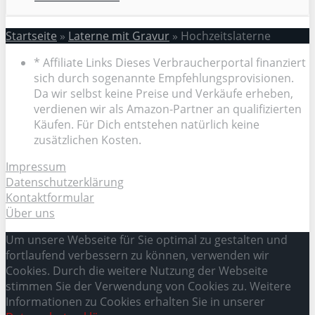
Startseite
»
Laterne mit Gravur
»
Hochzeitslaterne
* Affiliate Links Dieses Verbraucherportal finanziert
sich durch sogenannte Empfehlungsprovisionen.
Da wir selbst keine Preise und Verkäufe erheben,
verdienen wir als Amazon-Partner an qualifizierten
Käufen. Für Dich entstehen natürlich keine
zusätzlichen Kosten.
Impressum
Datenschutzerklärung
Kontaktformular
Über uns
Um unsere Webseite für Sie optimal zu gestalten und
fortlaufend verbessern zu können, verwenden wir
Cookies. Durch die weitere Nutzung der Webseite
stimmen Sie der Verwendung von Cookies zu. Weitere
Informationen zu Cookies erhalten Sie in unserer