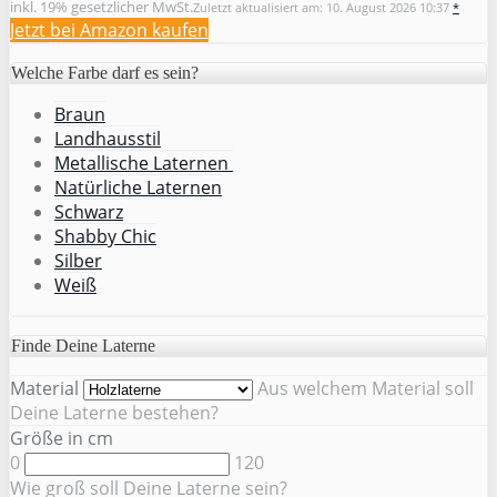
inkl. 19% gesetzlicher MwSt.
Zuletzt aktualisiert am: 10. August 2026 10:37
*
Jetzt bei Amazon kaufen
Welche Farbe darf es sein?
Braun
Landhausstil
Metallische Laternen
Natürliche Laternen
Schwarz
Shabby Chic
Silber
Weiß
Finde Deine Laterne
Material
Aus welchem Material soll
Deine Laterne bestehen?
Größe in cm
0
120
Wie groß soll Deine Laterne sein?