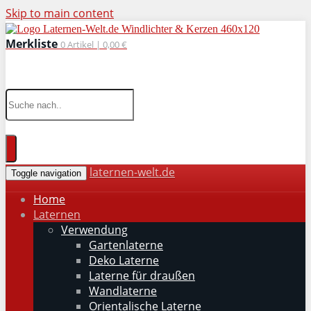
Skip to main content
Merkliste
0
Artikel |
0,00 €
wohnaccessoires für drinnen und draußen
laternen-welt.de
Toggle navigation
Home
Laternen
Verwendung
Gartenlaterne
Deko Laterne
Laterne für draußen
Wandlaterne
Orientalische Laterne