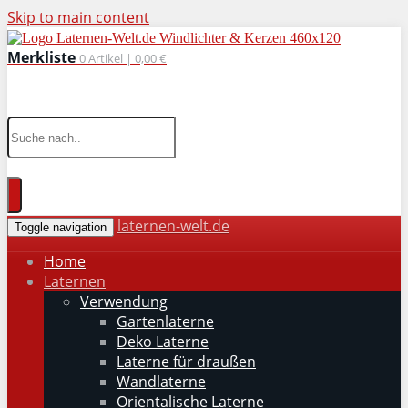
Skip to main content
Merkliste
0
Artikel |
0,00 €
wohnaccessoires für drinnen und draußen
laternen-welt.de
Toggle navigation
Home
Laternen
Verwendung
Gartenlaterne
Deko Laterne
Laterne für draußen
Wandlaterne
Orientalische Laterne