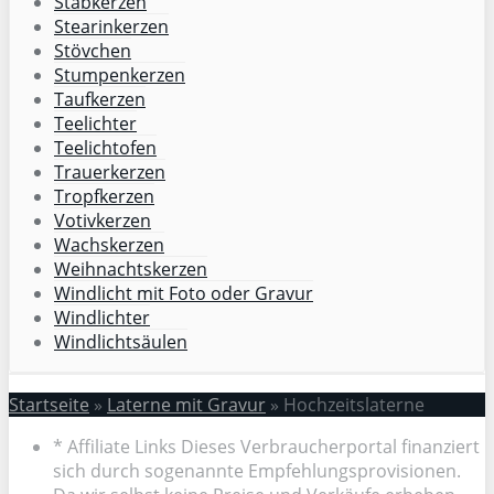
Stabkerzen
Stearinkerzen
Stövchen
Stumpenkerzen
Taufkerzen
Teelichter
Teelichtofen
Trauerkerzen
Tropfkerzen
Votivkerzen
Wachskerzen
Weihnachtskerzen
Windlicht mit Foto oder Gravur
Windlichter
Windlichtsäulen
Startseite
»
Laterne mit Gravur
»
Hochzeitslaterne
* Affiliate Links Dieses Verbraucherportal finanziert
sich durch sogenannte Empfehlungsprovisionen.