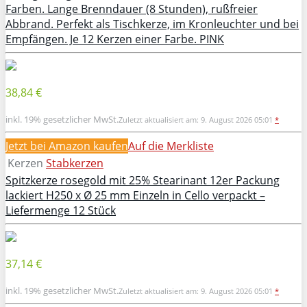
Farben. Lange Brenndauer (8 Stunden), rußfreier
Abbrand. Perfekt als Tischkerze, im Kronleuchter und bei
Empfängen. Je 12 Kerzen einer Farbe. PINK
38,84 €
inkl. 19% gesetzlicher MwSt.
Zuletzt aktualisiert am: 9. August 2026 05:01
*
Jetzt bei Amazon kaufen
Auf die Merkliste
Kerzen
Stabkerzen
Spitzkerze rosegold mit 25% Stearinant 12er Packung
lackiert H250 x Ø 25 mm Einzeln in Cello verpackt –
Liefermenge 12 Stück
37,14 €
inkl. 19% gesetzlicher MwSt.
Zuletzt aktualisiert am: 9. August 2026 05:01
*