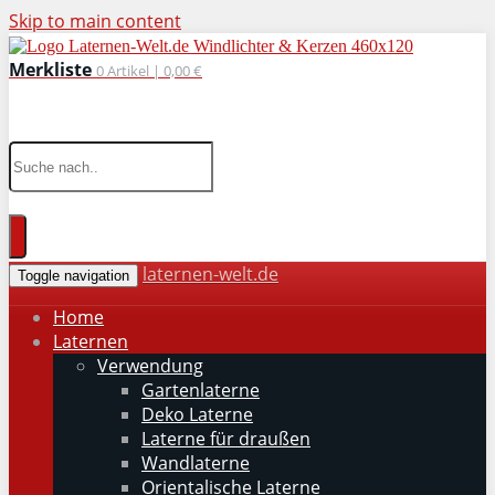
Skip to main content
Merkliste
0
Artikel |
0,00 €
wohnaccessoires für drinnen und draußen
laternen-welt.de
Toggle navigation
Home
Laternen
Verwendung
Gartenlaterne
Deko Laterne
Laterne für draußen
Wandlaterne
Orientalische Laterne