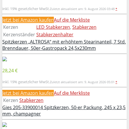
inkl. 19% gesetzlicher MwSt.
Zuletzt aktualisiert am: 9. August 2026 03:48
*
Jetzt bei Amazon kaufen
Auf die Merkliste
Kerzen
LED Stabkerzen
,
Stabkerzen
Kerzenständer
Stabkerzenhalter
Spitzkerzen „ALTROSA“ mit erhöhtem Stearinanteil, 7 Std.
Brenndauer, 50er-Gastropack 24,5x230mm
28,24 €
inkl. 19% gesetzlicher MwSt.
Zuletzt aktualisiert am: 9. August 2026 05:01
*
Jetzt bei Amazon kaufen
Auf die Merkliste
Kerzen
Stabkerzen
Gies 205-33900014 Spitzkerzen, 50-er Packung, 245 x 23,5
mm, champagner