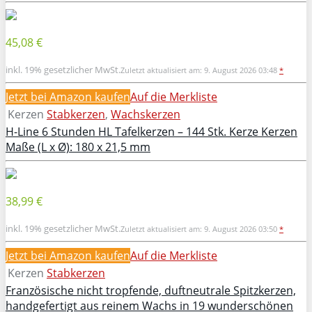
45,08 €
inkl. 19% gesetzlicher MwSt.
Zuletzt aktualisiert am: 9. August 2026 03:48
*
Jetzt bei Amazon kaufen
Auf die Merkliste
Kerzen
Stabkerzen
,
Wachskerzen
H-Line 6 Stunden HL Tafelkerzen – 144 Stk. Kerze Kerzen
Maße (L x Ø): 180 x 21,5 mm
38,99 €
inkl. 19% gesetzlicher MwSt.
Zuletzt aktualisiert am: 9. August 2026 03:50
*
Jetzt bei Amazon kaufen
Auf die Merkliste
Kerzen
Stabkerzen
Französische nicht tropfende, duftneutrale Spitzkerzen,
handgefertigt aus reinem Wachs in 19 wunderschönen