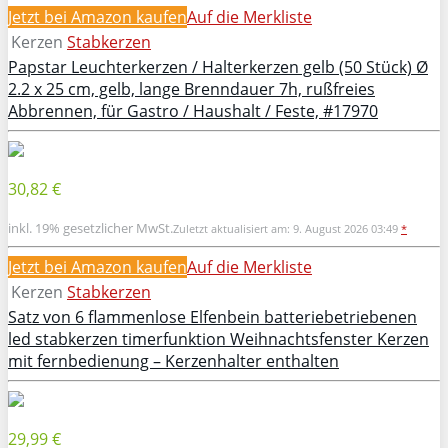
Jetzt bei Amazon kaufen
Auf die Merkliste
Kerzen
Stabkerzen
Papstar Leuchterkerzen / Halterkerzen gelb (50 Stück) Ø
2.2 x 25 cm, gelb, lange Brenndauer 7h, rußfreies
Abbrennen, für Gastro / Haushalt / Feste, #17970
30,82 €
inkl. 19% gesetzlicher MwSt.
Zuletzt aktualisiert am: 9. August 2026 03:49
*
Jetzt bei Amazon kaufen
Auf die Merkliste
Kerzen
Stabkerzen
Satz von 6 flammenlose Elfenbein batteriebetriebenen
led stabkerzen timerfunktion Weihnachtsfenster Kerzen
mit fernbedienung – Kerzenhalter enthalten
29,99 €