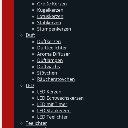
Große Kerzen
Kugelkerzen
Lotuskerzen
Stabkerzen
Stumpenkerzen
Duft
Duftkerzen
Duftteelichter
Aroma Diffuser
Duftlampen
Duftwachs
Stövchen
Räucherstövchen
LED
LED Kerzen
LED Echtwachskerzen
LED mit Timer
LED Stabkerzen
LED Teelichter
Teelichter