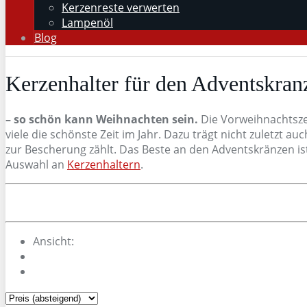
Kerzenreste verwerten
Lampenöl
Blog
Kerzenhalter für den Adventskran
– so schön kann Weihnachten sein.
Die Vorweihnachtszei
viele die schönste Zeit im Jahr. Dazu trägt nicht zuletzt 
zur Bescherung zählt. Das Beste an den Adventskränzen ist
Auswahl an
Kerzenhaltern
.
Ansicht: