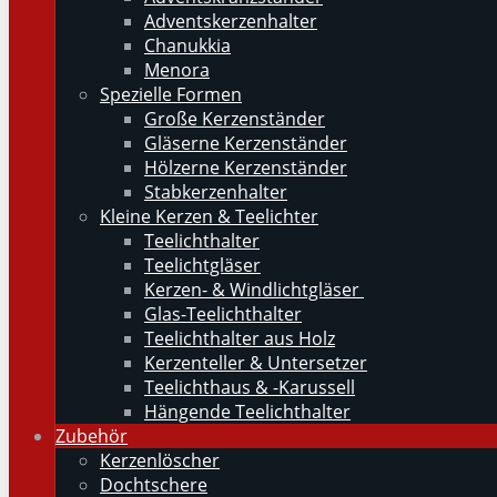
Adventskerzenhalter
Chanukkia
Menora
Spezielle Formen
Große Kerzenständer
Gläserne Kerzenständer
Hölzerne Kerzenständer
Stabkerzenhalter
Kleine Kerzen & Teelichter
Teelichthalter
Teelichtgläser
Kerzen- & Windlichtgläser
Glas-Teelichthalter
Teelichthalter aus Holz
Kerzenteller & Untersetzer
Teelichthaus & -Karussell
Hängende Teelichthalter
Zubehör
Kerzenlöscher
Dochtschere