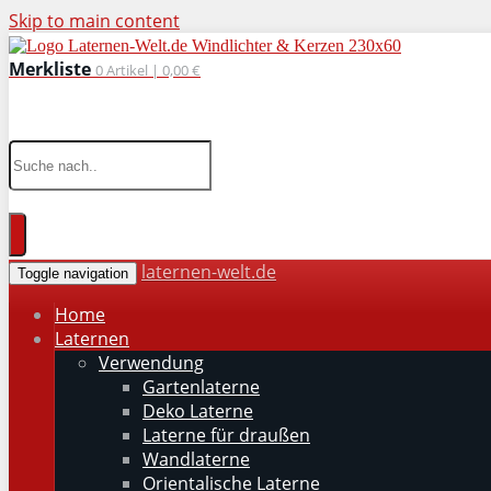
Skip to main content
Merkliste
0
Artikel |
0,00 €
wohnaccessoires für drinnen und draußen
laternen-welt.de
Toggle navigation
Home
Laternen
Verwendung
Gartenlaterne
Deko Laterne
Laterne für draußen
Wandlaterne
Orientalische Laterne