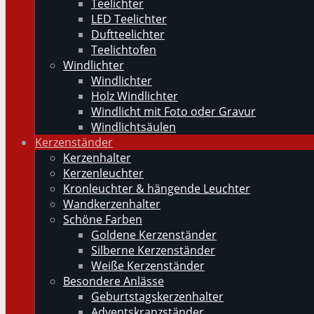
Teelichter
LED Teelichter
Duftteelichter
Teelichtofen
Windlichter
Windlichter
Holz Windlichter
Windlicht mit Foto oder Gravur
Windlichtsäulen
Kerzenständer
Kerzenhalter
Kerzenleuchter
Kronleuchter & hängende Leuchter
Wandkerzenhalter
Schöne Farben
Goldene Kerzenständer
Silberne Kerzenständer
Weiße Kerzenständer
Besondere Anlässe
Geburtstagskerzenhalter
Adventskranzständer