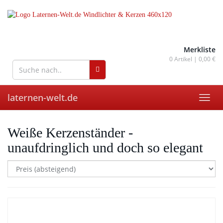
Skip
to
main
content
wohnaccessoires für drinnen
und draußen
Merkliste
0
Artikel |
0,00 €
laternen-welt.de
Toggl
navig
Weiße Kerzenständer -
unaufdringlich und doch so elegant