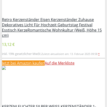
Retro Kerzenständer Eisen Kerzenständer Zuhause
Dekoratives Licht Für Hochzeit Geburtstag Festival
Esstisch KerzeRomantische Wohnkultur (Weiß, Höhe 15
cm)
13,12 €
inkl. 19% gesetzlicher MwSt.
Zuletzt aktualisiert am: 13. Februar 2025 09:58
*
Jetzt bei Amazon kaufen
Auf die Merkliste
KERZENLEUCHTER SILBER WEISS KERZENSTÄNDER 1-