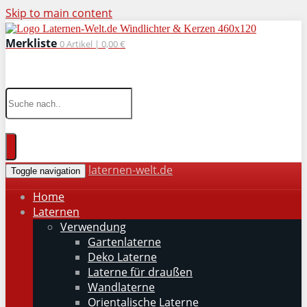
Skip to main content
Merkliste
0
Artikel |
0,00 €
wohnaccessoires für drinnen und draußen
laternen-welt.de
Toggle navigation
Home
Laternen
Verwendung
Gartenlaterne
Deko Laterne
Laterne für draußen
Wandlaterne
Orientalische Laterne