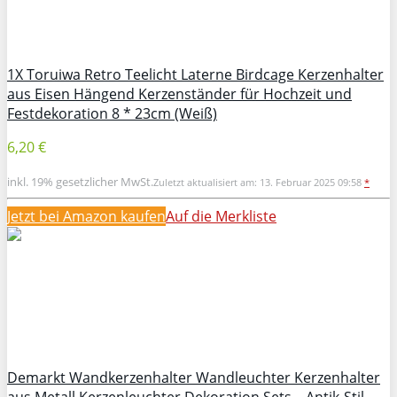
1X Toruiwa Retro Teelicht Laterne Birdcage Kerzenhalter
aus Eisen Hängend Kerzenständer für Hochzeit und
Festdekoration 8 * 23cm (Weiß)
6,20 €
inkl. 19% gesetzlicher MwSt.
Zuletzt aktualisiert am: 13. Februar 2025 09:58
*
Jetzt bei Amazon kaufen
Auf die Merkliste
Demarkt Wandkerzenhalter Wandleuchter Kerzenhalter
aus Metall Kerzenleuchter Dekoration Sets – Antik-Stil