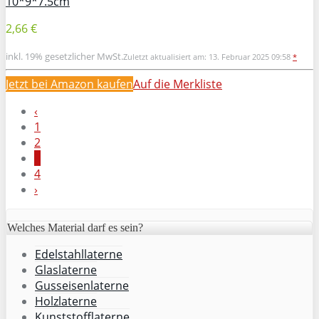
10*9*7.5cm
2,66 €
inkl. 19% gesetzlicher MwSt.
Zuletzt aktualisiert am: 13. Februar 2025 09:58
*
Jetzt bei Amazon kaufen
Auf die Merkliste
‹
1
2
3
4
›
Welches Material darf es sein?
Edelstahllaterne
Glaslaterne
Gusseisenlaterne
Holzlaterne
Kunststofflaterne