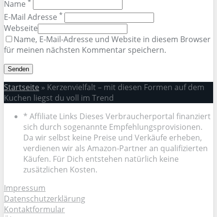
*
Name
*
E-Mail Adresse
Webseite
Name, E-Mail-Adresse und Website in diesem Browser
für meinen nächsten Kommentar speichern.
Startseite
»
Kerzenvielfalt – mit diesen Formen auf dem
Kuchen liegst du voll im Trend
* Affiliate Links Dieses Verbraucherportal finanziert
sich durch sogenannte Empfehlungsprovisionen.
Da wir selbst keine Preise und Verkäufe erheben,
verdienen wir als Amazon-Partner an qualifizierten
Käufen. Für Dich entstehen natürlich keine
zusätzlichen Kosten.
Impressum
Datenschutzerklärung
Kontaktformular