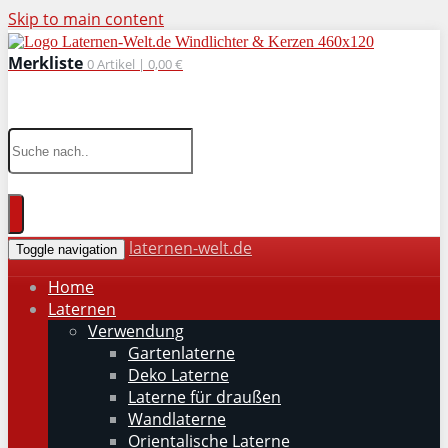
Skip to main content
Merkliste
0
Artikel |
0,00 €
wohnaccessoires für drinnen und draußen
laternen-welt.de
Toggle navigation
Home
Laternen
Verwendung
Gartenlaterne
Deko Laterne
Laterne für draußen
Wandlaterne
Orientalische Laterne