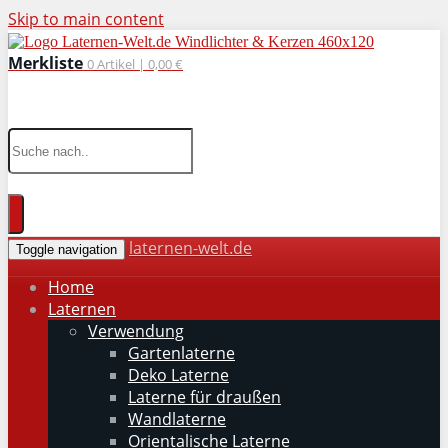
Skip to main content
Merkliste
0
Artikel |
0,00 €
wohnaccessoires für drinnen und draußen
laternen-welt.de
Toggle navigation
Home
Laternen
Verwendung
Gartenlaterne
Deko Laterne
Laterne für draußen
Wandlaterne
Orientalische Laterne