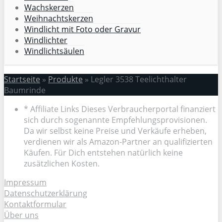
Wachskerzen
Weihnachtskerzen
Windlicht mit Foto oder Gravur
Windlichter
Windlichtsäulen
Startseite
»
Produkte
»
Legler 3538 Teelichthalter
Baumrinde
* Affiliate Links Dieses Verbraucherportal finanziert
sich durch sogenannte Empfehlungsprovisionen.
Da wir selbst keine Preise und Verkäufe erheben,
verdienen wir als Amazon-Partner an qualifizierten
Käufen. Für Dich entstehen natürlich keine
zusätzlichen Kosten.
Impressum
Datenschutzerklärung
Kontaktformular
Über uns