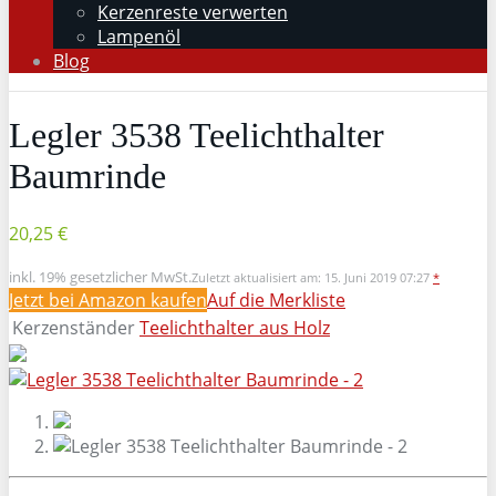
Kerzenreste verwerten
Lampenöl
Blog
Legler 3538 Teelichthalter
Baumrinde
20,25 €
inkl. 19% gesetzlicher MwSt.
Zuletzt aktualisiert am: 15. Juni 2019 07:27
*
Jetzt bei Amazon kaufen
Auf die Merkliste
Kerzenständer
Teelichthalter aus Holz