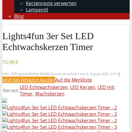
Kerzenreste verwerten
Lampenöl
Blog
Lights4fun 3er Set LED
Echtwachskerzen Timer
15,99 €
inkl. 19% gesetzlicher MwSt.
Zuletzt aktualisiert am: 6. August 2026 15:01
*
Jetzt bei Amazon kaufen
Auf die Merkliste
LED Echtwachskerzen
,
LED Kerzen
,
LED mit
Kerzen
Timer
,
Wachskerzen