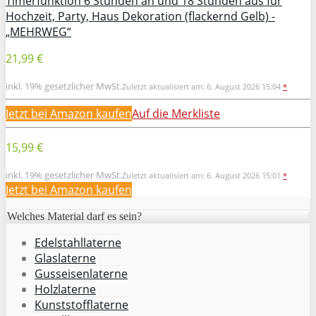
Timerfunktion 6 Stunden an und 18 Stunden aus für
Hochzeit, Party, Haus Dekoration (flackernd Gelb) -
„MEHRWEG“
21,99 €
inkl. 19% gesetzlicher MwSt.
Zuletzt aktualisiert am: 6. August 2026 15:04
*
Jetzt bei Amazon kaufen
Auf die Merkliste
15,99 €
inkl. 19% gesetzlicher MwSt.
Zuletzt aktualisiert am: 6. August 2026 15:01
*
Jetzt bei Amazon kaufen
Welches Material darf es sein?
Edelstahllaterne
Glaslaterne
Gusseisenlaterne
Holzlaterne
Kunststofflaterne