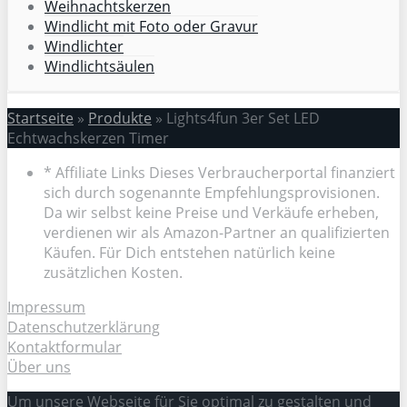
Weihnachtskerzen
Windlicht mit Foto oder Gravur
Windlichter
Windlichtsäulen
Startseite
»
Produkte
»
Lights4fun 3er Set LED
Echtwachskerzen Timer
* Affiliate Links Dieses Verbraucherportal finanziert
sich durch sogenannte Empfehlungsprovisionen.
Da wir selbst keine Preise und Verkäufe erheben,
verdienen wir als Amazon-Partner an qualifizierten
Käufen. Für Dich entstehen natürlich keine
zusätzlichen Kosten.
Impressum
Datenschutzerklärung
Kontaktformular
Über uns
Um unsere Webseite für Sie optimal zu gestalten und