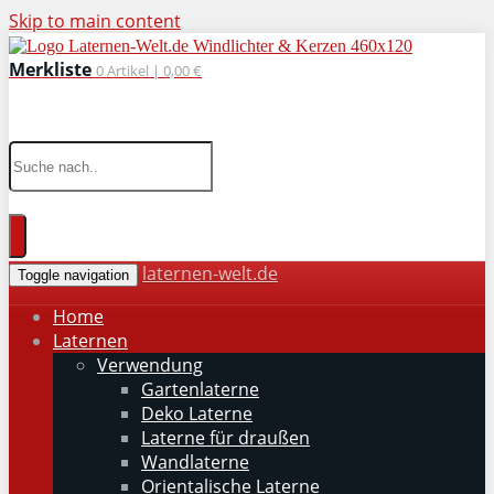
Skip to main content
Merkliste
0
Artikel |
0,00 €
wohnaccessoires für drinnen und draußen
laternen-welt.de
Toggle navigation
Home
Laternen
Verwendung
Gartenlaterne
Deko Laterne
Laterne für draußen
Wandlaterne
Orientalische Laterne