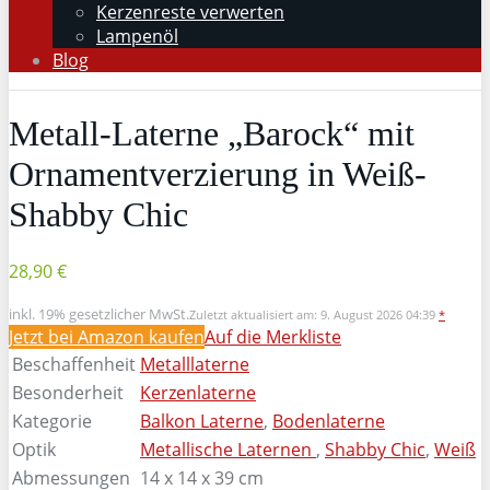
Kerzenreste verwerten
Lampenöl
Blog
Metall-Laterne „Barock“ mit
Ornamentverzierung in Weiß-
Shabby Chic
28,90 €
inkl. 19% gesetzlicher MwSt.
Zuletzt aktualisiert am: 9. August 2026 04:39
*
Jetzt bei Amazon kaufen
Auf die Merkliste
Beschaffenheit
Metalllaterne
Besonderheit
Kerzenlaterne
Kategorie
Balkon Laterne
,
Bodenlaterne
Optik
Metallische Laternen
,
Shabby Chic
,
Weiß
Abmessungen
14 x 14 x 39 cm