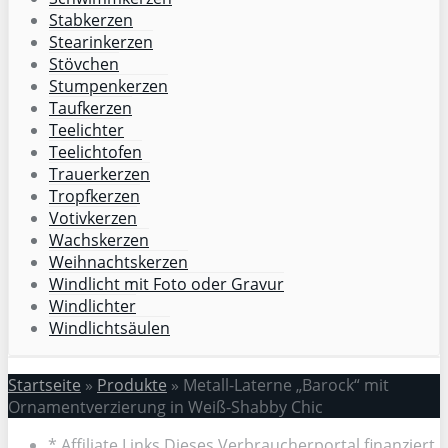
Stabkerzen
Stearinkerzen
Stövchen
Stumpenkerzen
Taufkerzen
Teelichter
Teelichtofen
Trauerkerzen
Tropfkerzen
Votivkerzen
Wachskerzen
Weihnachtskerzen
Windlicht mit Foto oder Gravur
Windlichter
Windlichtsäulen
Startseite
»
Produkte
»
Metall-Laterne „Barock“ mit
Ornamentverzierung in Weiß-Shabby Chic
* Affiliate Links Dieses Verbraucherportal finanziert