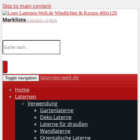
Skip to main content
Merkliste
0
Artikel |
0,00 €
wohnaccessoires für drinnen und draußen
laternen-welt.de
Toggle navigation
Home
Laternen
Verwendung
Gartenlaterne
Deko Laterne
Laterne für draußen
Wandlaterne
Orientalische Laterne