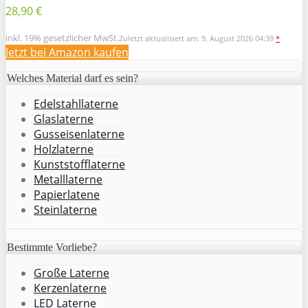
28,90 €
inkl. 19% gesetzlicher MwSt.
Zuletzt aktualisiert am: 9. August 2026 04:39
*
Jetzt bei Amazon kaufen
Welches Material darf es sein?
Edelstahllaterne
Glaslaterne
Gusseisenlaterne
Holzlaterne
Kunststofflaterne
Metalllaterne
Papierlatene
Steinlaterne
Bestimmte Vorliebe?
Große Laterne
Kerzenlaterne
LED Laterne