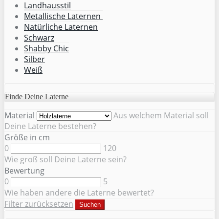
Landhausstil
Metallische Laternen
Natürliche Laternen
Schwarz
Shabby Chic
Silber
Weiß
Finde Deine Laterne
Material
Aus welchem Material soll
Deine Laterne bestehen?
Größe in cm
0
120
Wie groß soll Deine Laterne sein?
Bewertung
0
5
Wie haben andere die Laterne bewertet?
Filter zurücksetzen
Suchen