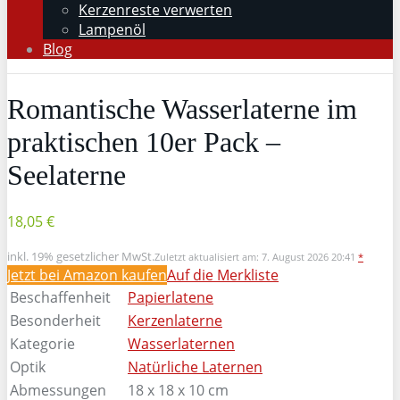
Kerzenreste verwerten
Lampenöl
Blog
Romantische Wasserlaterne im
praktischen 10er Pack –
Seelaterne
18,05 €
inkl. 19% gesetzlicher MwSt.
Zuletzt aktualisiert am: 7. August 2026 20:41
*
Jetzt bei Amazon kaufen
Auf die Merkliste
Beschaffenheit
Papierlatene
Besonderheit
Kerzenlaterne
Kategorie
Wasserlaternen
Optik
Natürliche Laternen
Abmessungen
18 x 18 x 10 cm