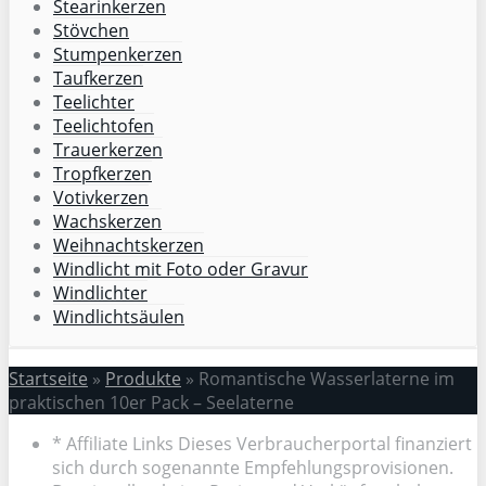
Stearinkerzen
Stövchen
Stumpenkerzen
Taufkerzen
Teelichter
Teelichtofen
Trauerkerzen
Tropfkerzen
Votivkerzen
Wachskerzen
Weihnachtskerzen
Windlicht mit Foto oder Gravur
Windlichter
Windlichtsäulen
Startseite
»
Produkte
»
Romantische Wasserlaterne im
praktischen 10er Pack – Seelaterne
* Affiliate Links Dieses Verbraucherportal finanziert
sich durch sogenannte Empfehlungsprovisionen.