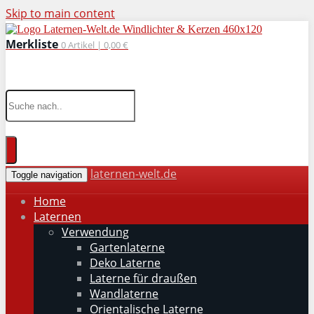
Skip to main content
Merkliste
0
Artikel |
0,00 €
wohnaccessoires für drinnen und draußen
laternen-welt.de
Toggle navigation
Home
Laternen
Verwendung
Gartenlaterne
Deko Laterne
Laterne für draußen
Wandlaterne
Orientalische Laterne