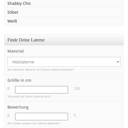
Shabby Chic
Silber
Weiß
Finde Deine Laterne
Material
Aus welchem Material soll Deine Laterne bestehen?
Größe in cm
0
120
Wie groß soll Deine Laterne sein?
Bewertung
0
5
Wie haben andere die Laterne bewertet?