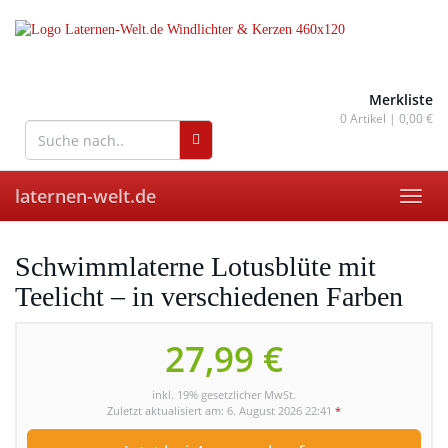
Skip
to
main
content
wohnaccessoires für drinnen
und draußen
Merkliste
0
Artikel |
0,00 €
laternen-welt.de
Toggl
navig
Schwimmlaterne Lotusblüte mit
Teelicht – in verschiedenen Farben
27,99 €
inkl. 19% gesetzlicher MwSt.
Zuletzt aktualisiert am: 6. August 2026 22:41
*