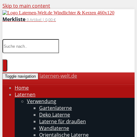
Skip to main content
Merkliste
0
Artikel |
0,00 €
wohnaccessoires für drinnen und draußen
laternen-welt.de
Toggle navigation
Home
Laternen
Verwendung
Gartenlaterne
Deko Laterne
Laterne für draußen
Wandlaterne
Orientalische Laterne