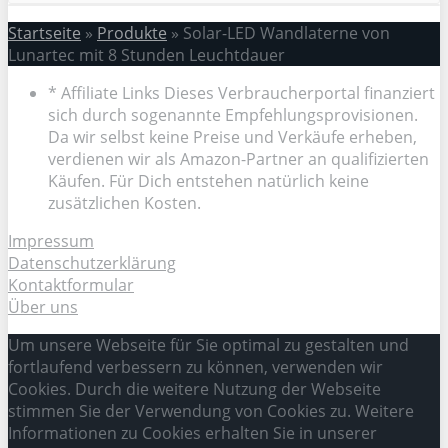
Startseite
»
Produkte
»
Solar-LED Wandlaterne von
Lunartec mit 8 Stunden Leuchtdauer
* Affiliate Links Dieses Verbraucherportal finanziert
sich durch sogenannte Empfehlungsprovisionen.
Da wir selbst keine Preise und Verkäufe erheben,
verdienen wir als Amazon-Partner an qualifizierten
Käufen. Für Dich entstehen natürlich keine
zusätzlichen Kosten.
Impressum
Datenschutzerklärung
Kontaktformular
Über uns
Um unsere Webseite für Sie optimal zu gestalten und
fortlaufend verbessern zu können, verwenden wir
Cookies. Durch die weitere Nutzung der Webseite
stimmen Sie der Verwendung von Cookies zu. Weitere
Informationen zu Cookies erhalten Sie in unserer