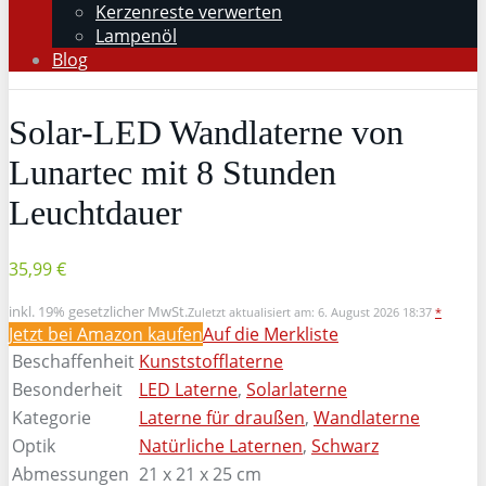
Kerzenreste verwerten
Lampenöl
Blog
Solar-LED Wandlaterne von
Lunartec mit 8 Stunden
Leuchtdauer
35,99 €
inkl. 19% gesetzlicher MwSt.
Zuletzt aktualisiert am: 6. August 2026 18:37
*
Jetzt bei Amazon kaufen
Auf die Merkliste
Beschaffenheit
Kunststofflaterne
Besonderheit
LED Laterne
,
Solarlaterne
Kategorie
Laterne für draußen
,
Wandlaterne
Optik
Natürliche Laternen
,
Schwarz
Abmessungen
21 x 21 x 25 cm