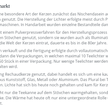
markt
eine besondere Art der Kerzen zunächst das Nischendasein 
genutzt. Die Herstellung der Lichter erfolgte meist durch
ßmaschinen. In Handarbeit wurden einzelne Bestandteile d
t einem Pulverpressverfahren für den Herstellungsprozess g
n Stövchen genutzt, sondern sie wurden auch als Illuminati
die Welt der Kerzen eintrat, dauerte es bis in die 80er Jahre.
 verkauft und die Fertigung erfolgte durch vollautomatisch
dann die Verpackungen, in welchen maximal 10 Teelichter wa
 50 Stück in einer Verpackung. Nur wenige Teelichter werden 
lten wird.
ng Rechaudkerze genutzt, dabei handelt es sich um eine ka
aus Kunststoff, Glas, Metall oder Aluminium. Das Plural bei 
in. Lichte hat sich bis heute noch gehalten und kam für Kerz
nicht nur die Teekanne auf dem Stövchen warmgehalten, son
ke. Die Wärme hat heute oft nur eine untergeordnete Rolle u
t.