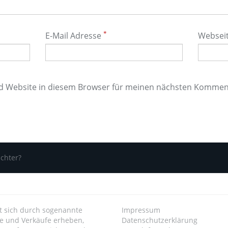
*
E-Mail Adresse
Websei
d Website in diesem Browser für meinen nächsten Kommen
ichter?
ert sich durch sogenannte
Impressum
se und Verkäufe erheben,
Datenschutzerklärung