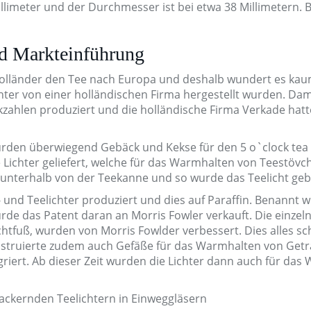
llimeter und der Durchmesser ist bei etwa 38 Millimetern. Be
 Markteinführung
Holländer den Tee nach Europa und deshalb wundert es kau
chter von einer holländischen Firma hergestellt wurden. Dam
kzahlen produziert und die holländische Firma Verkade hatt
rden überwiegend Gebäck und Kekse für den 5 o`clock tea
chter geliefert, welche für das Warmhalten von Teestövc
 unterhalb von der Teekanne und so wurde das Teelicht ge
und Teelichter produziert und dies auf Paraffin. Benannt 
de das Patent daran an Morris Fowler verkauft. Die einzeln
fuß, wurden von Morris Fowlder verbessert. Dies alles sch
nstruierte zudem auch Gefäße für das Warmhalten von Get
griert. Ab dieser Zeit wurden die Lichter dann auch für da