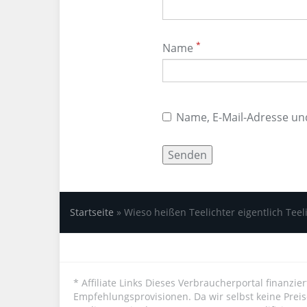
*
Name
Name, E-Mail-Adresse un
Startseite
»
Wieso heißen Teelichter eigentlich Teel
* Affiliate Links Dieses Verbraucherportal finanzi
Empfehlungsprovisionen. Da wir selbst keine Prei