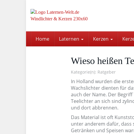
Skip
to
main
content
Home
Laternen
Kerzen
Kerz
Wieso heißen Tee
Kategorie(n):
Ratgeber
In Holland wurden die erste
Wachslichter dienten für 
auch der Name. Der Begriff 
Teelichter an sich sind zyl
und dort abbrennen.
Das Material ist oft Kunstst
unter anderem dafür, dass 
Getränken und Speisen warm