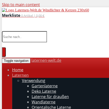
Skip to main content
Merkliste
0
Artikel |
0,00 €
wohnaccessoires für drinnen und draußen
laternen-welt.de
Toggle navigation
Home
Laternen
Verwendung
Gartenlaterne
Deko Laterne
Laterne für draußen
Wandlaterne
Orientalische Laterne