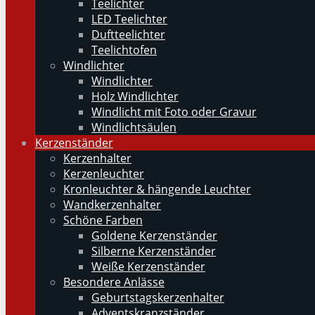
Teelichter
LED Teelichter
Duftteelichter
Teelichtofen
Windlichter
Windlichter
Holz Windlichter
Windlicht mit Foto oder Gravur
Windlichtsäulen
Kerzenständer
Kerzenhalter
Kerzenleuchter
Kronleuchter & hängende Leuchter
Wandkerzenhalter
Schöne Farben
Goldene Kerzenständer
Silberne Kerzenständer
Weiße Kerzenständer
Besondere Anlässe
Geburtstagskerzenhalter
Adventskranzständer