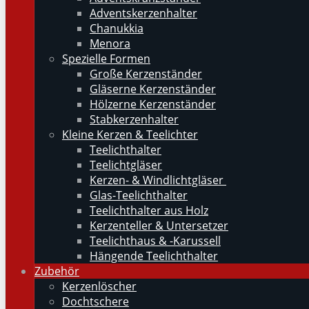
Adventskerzenhalter
Chanukkia
Menora
Spezielle Formen
Große Kerzenständer
Gläserne Kerzenständer
Hölzerne Kerzenständer
Stabkerzenhalter
Kleine Kerzen & Teelichter
Teelichthalter
Teelichtgläser
Kerzen- & Windlichtgläser
Glas-Teelichthalter
Teelichthalter aus Holz
Kerzenteller & Untersetzer
Teelichthaus & -Karussell
Hängende Teelichthalter
Zubehör
Kerzenlöscher
Dochtschere