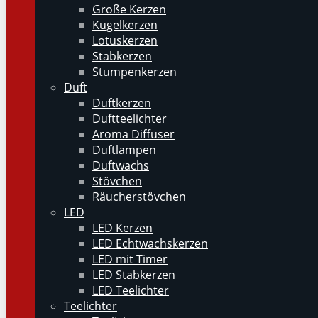
Große Kerzen
Kugelkerzen
Lotuskerzen
Stabkerzen
Stumpenkerzen
Duft
Duftkerzen
Duftteelichter
Aroma Diffuser
Duftlampen
Duftwachs
Stövchen
Räucherstövchen
LED
LED Kerzen
LED Echtwachskerzen
LED mit Timer
LED Stabkerzen
LED Teelichter
Teelichter