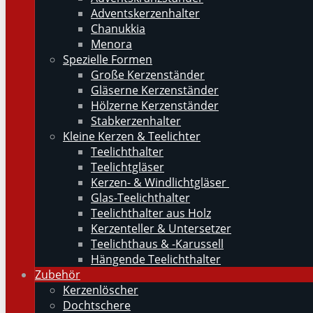
Adventskerzenhalter
Chanukkia
Menora
Spezielle Formen
Große Kerzenständer
Gläserne Kerzenständer
Hölzerne Kerzenständer
Stabkerzenhalter
Kleine Kerzen & Teelichter
Teelichthalter
Teelichtgläser
Kerzen- & Windlichtgläser
Glas-Teelichthalter
Teelichthalter aus Holz
Kerzenteller & Untersetzer
Teelichthaus & -Karussell
Hängende Teelichthalter
Zubehör
Kerzenlöscher
Dochtschere