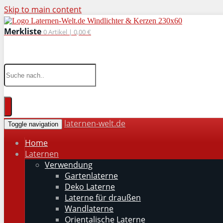
Skip to main content
Merkliste
0
Artikel |
0,00 €
wohnaccessoires für drinnen und draußen
laternen-welt.de
Toggle navigation
Home
Laternen
Verwendung
Gartenlaterne
Deko Laterne
Laterne für draußen
Wandlaterne
Orientalische Laterne