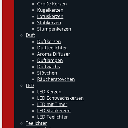
Große Kerzen
Kugelkerzen
Lotuskerzen
Stabkerzen
Stumpenkerzen
Duft
Duftkerzen
Duftteelichter
Aroma Diffuser
Duftlampen
Duftwachs
Stövchen
Räucherstövchen
LED
LED Kerzen
LED Echtwachskerzen
LED mit Timer
LED Stabkerzen
LED Teelichter
Teelichter