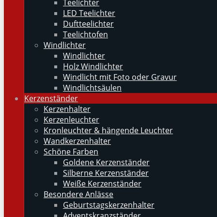
Teelichter
LED Teelichter
Duftteelichter
Teelichtofen
Windlichter
Windlichter
Holz Windlichter
Windlicht mit Foto oder Gravur
Windlichtsäulen
Kerzenständer
Kerzenhalter
Kerzenleuchter
Kronleuchter & hängende Leuchter
Wandkerzenhalter
Schöne Farben
Goldene Kerzenständer
Silberne Kerzenständer
Weiße Kerzenständer
Besondere Anlässe
Geburtstagskerzenhalter
Adventskranzständer